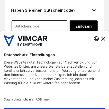
Haben Sie einen Gutscheincode?
Einlösen
Die Installation erfolgt laut AGB auf eigenes Risiko.
Vorauswahl basiert auf Erfahrungswerten. Details zu
Direkt zur Bestellung
Vermietung, Versand, Rückgabe, Nutzung & Haftung:
vimcar.de/legal/agb
Empfohlen von
12.000+
Steuerberatenden
©
2026
Vimcar