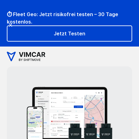
⏱️ Fleet Geo: Jetzt risikofrei testen – 30 Tage
kostenlos.
Jetzt Testen