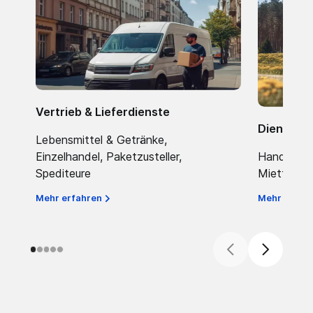
Vertrieb & Lieferdienste
Dienstlei
Lebensmittel & Getränke,
Einzelhandel, Paketzusteller,
Handwerk,
Spediteure
Mietfahrz
Mehr erfahren
Mehr erfah