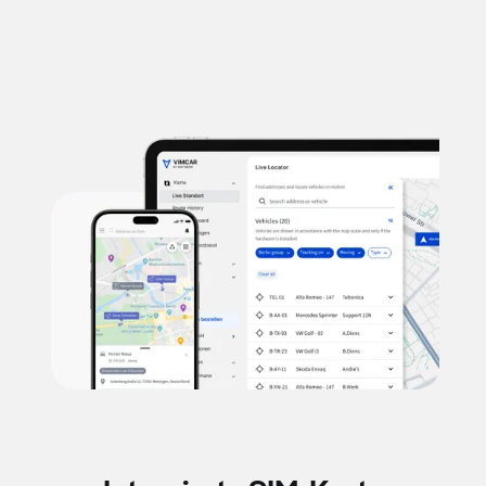
Effizientere Disposition durch kürzere Wege
„Wir erfahren im täglichen Einsatz, welche
Vereinfachung Vimcar Fleet Geo sowohl für die
Disposition als auch für die Fahrer und Monteure mit
sich bringt, wenn unnötige Strecken vermieden
werden können.“