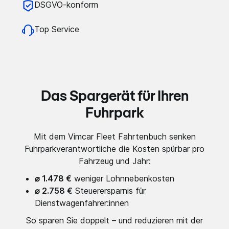
DSGVO-konform
Tino Ritschel (Leiter Operations, Vesper GmbH), 02.12.2024
Top Service
Mehr Zeit, weniger Stress
„Schon jetzt ist klar: Die Annehmlichkeiten des
Systems bringen dem Team deutliche Mehrwerte –
vor allem Zeitersparnis und spürbar weniger Stress.“
Das Spargerät für Ihren
Jonas Monschein (Steuerberater & Geschäftsführer, Monschein
Fuhrpark
Steuerberatung), 17.10.2024
Finanzamtkonform und unkompliziert
Mit dem Vimcar Fleet Fahrtenbuch senken
„Vimcar erleichtert meinen Alltag, ist einfach in der
Fuhrparkverantwortliche die Kosten spürbar pro
Handhabung und 100 % finanzamtkonform. Ich
Fahrzeug und Jahr:
empfehle die Lösung meinen Mandanten
⌀ 1.478 €
weniger Lohnnebenkosten
ausnahmslos.“
⌀ 2.758 €
Steuerersparnis für
Dienstwagenfahrer:innen
So sparen Sie doppelt – und reduzieren mit der