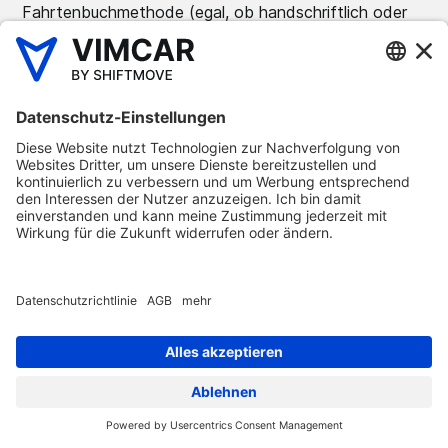
Fahrtenbuchmethode (egal, ob handschriftlich oder
digital) aus steuerrechtlichen Gründen nur zum
Jahreswechsel möglich ist. Die Ausnahme: Wenn Sie
den Firmenwagen wechseln, können Sie auch
unterjährig Ihre Versteuerungsmethode neu wählen.
Wie kontrolliert das Finanzamt das
Fahrtenbuch?
Das Fahrtenbuch kann auf unterschiedlichem Wege
durch das Finanzamt kontrolliert werden. Bei den
klassischen Büchern müssen diese normalerweise
vollständig beim Finanzamt vorgelegt werden. Dabei
müssen die Fahrtenbücher vollständig sein und das
aktuell gültige bzw. das geforderte Jahr komplett
beinhalten. Bei digitalen bzw. elektronischen
Fahrtenbüchern gibt es die Möglichkeit, diese direkt
über die App ausdrucken zu lassen. Die ausgedruckten