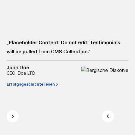
„
Placeholder Content. Do not edit. Testimonials
„
P
will be pulled from CMS Collection.
”
wi
John Doe
Ma
CEO
,
Doe LTD
CE
Erfolgsgeschichte lesen
Erf