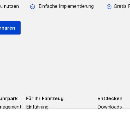
zu nutzen
Einfache Implementierung
Gratis 
nbaren
Fuhrpark
Für Ihr Fahrzeug
Entdecken
anagement
Einführung
Downloads
Für Steuerberater
Webinare
Für Selbstständige
Blog