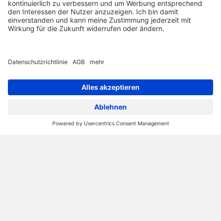
Fuhrparkmanagement Software
Fleet Geo
Digitales Fahrtenbuch
Preisübersicht
Für Ihr Fahrzeug
Einführung
Für Steuerberater
Für Selbstständige
Rechtssicherheit
Preisübersicht
Dienstwagenwechsel
Entdecken
Downloads
Webinare