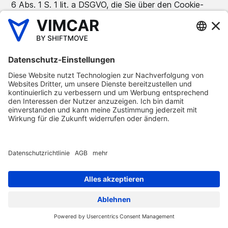
6 Abs. 1 S. 1 lit. a DSGVO, die Sie über den Cookie-
Banner erteilen und ebenso jederzeit ohne Angaben
von Gründen mit Wirkung für die Zukunft im Cookie-
Management widerrufen können. Nach 180 Tagen
werden die Benutzerinformationen gelöscht, bis der
Benutzer wieder unsere Website besucht. Es werden
keine persönlichen Informationen an Vimcar über die
einzelnen Websitebesucher bekanntgegeben und
Website-Kundenzielgruppen können von uns nur
gezielt in Anzeigen beworben werden, sobald die
Kundenzielgruppe zahlenmäßig eine kritische Masse
erreicht hat.
Mit Meta haben wir einen
Auftragsverarbeitungsvertrag unter Anwendung der
EU-Standardvertragsklauseln geschlossen. Die EU-
Standardvertragsklauseln sind auf der Webseite der
Europäischen Kommission verfügbar. Darüber hinaus
ist Meta Platforms Inc. die Muttergesellschaft von