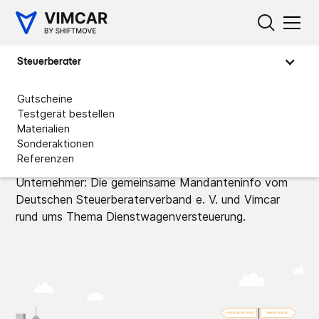
Steuerberater
Gutscheine
Testgerät bestellen
Materialien
Lohnt sich das Fahrtenbuch?
Sonderaktionen
Referenzen
Konzipiert für Selbstständige, Freiberufler und
Unternehmer: Die gemeinsame Mandanteninfo vom
Deutschen Steuerberaterverband e. V. und Vimcar
rund ums Thema Dienstwagenversteuerung.